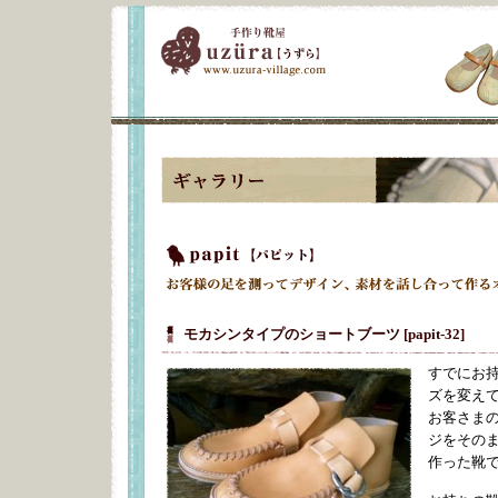
モカシンタイプのショートブーツ [papit-32]
すでにお
ズを変え
お客さま
ジをその
作った靴