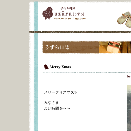
Merry Xmas
b
メリークリスマス✨
みなさま
よい時間を〜〜